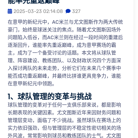
能率先重返巅峰
2025-03-23 02:14:08
327
在意甲的新纪元中，AC米兰与尤文图斯作为两大传统
豪门，始终是球迷关注的焦点。随着尤文图斯因场外
问题陷入低谷，而AC米兰则在经过一段时间的重建后
逐渐回升，谁能率先重返巅峰，成为意甲赛场的霸
主，成为了一个备受讨论的话题。本文将从球队管
理、阵容建设、教练团队、以及财政状况四个方面深
入探讨两队的未来走势，分析它们在未来几个赛季中
能否成功重返巅峰，并最终比拼谁更具竞争力，谁能
在意甲新纪元中领跑。
1、球队管理的变革与挑战
球队管理的变革对于任何一支俱乐部来说，都是影响
长期表现的关键因素。尤文图斯近年来因财务问题和
管理层变动，面临了不少挑战。虽然球队在赛场上的
实力依旧强劲，但与管理层的不稳定性密切相关的场
外风波，常常影响到球员和教练团队的士气。尤文图