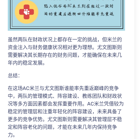
虽然两队在财政状况上都存在一定的挑战，但米兰的
资金注入与财务健康状况相对更为理想。尤文图斯则
需要解决其长期存在的财务问题，才能确保在未来几
年内的稳定发展。
总结：
在这场AC米兰与尤文图斯谁能率先重返巅峰的竞争
中，两队的管理模式、阵容建设、教练团队和财政状
况等多方面因素都会发挥重要作用。AC米兰凭借较为
稳定的管理层和注重年轻化的阵容建设，未来具备了
更多的竞争优势。尤文图斯则需要解决其管理层不稳
定和阵容老化的问题，才能在未来几年内保持竞争
力。