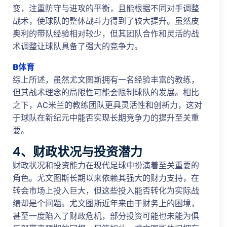
变，注重防守与进攻的平衡，且能根据不同对手调整
战术，使球队的整体战斗力得到了较大提升。虽然皮
奥利的带队经验相对较少，但其团队合作和灵活的战
术调整让球队具备了强大的竞争力。
B体育
综上所述，虽然尤文图斯拥有一名经验丰富的教练，
但其战术理念的局限性可能会限制球队的发展。相比
之下，AC米兰的教练团队更具灵活性和创新力，这对
于球队在新纪元中能否实现长期竞争力的提升至关重
要。
4、财政状况与投资潜力
财政状况和投资能力在现代足球中扮演着至关重要的
角色。尤文图斯长期以来依赖其强大的财力支持，在
转会市场上投入巨大，但这些投入能否转化为实际战
绩却是个问题。尤文图斯近年来由于财务上的困境，
甚至一度陷入了财政危机，部分投资可能也未能为俱