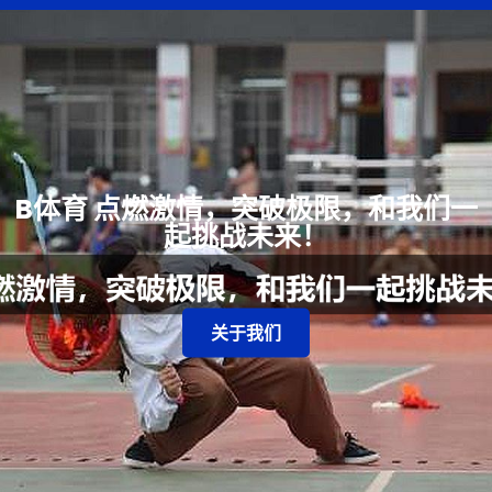
，突破极限，和我们一
B-SPORTS
战未来！
于我们