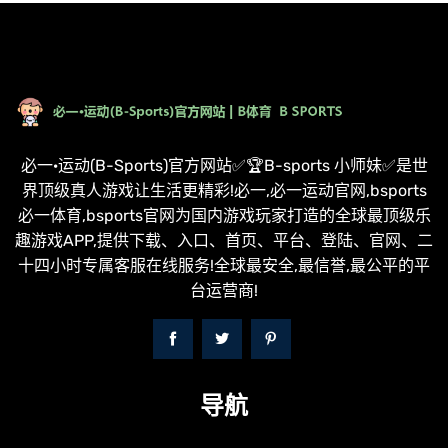
必一·运动(B-Sports)官方网站✅🏆B-sports 小师妹✅是世
界顶级真人游戏让生活更精彩!必一,必一运动官网,bsports
必一体育,bsports官网为国内游戏玩家打造的全球最顶级乐
趣游戏APP,提供下载、入口、首页、平台、登陆、官网、二
十四小时专属客服在线服务!全球最安全,最信誉,最公平的平
台运营商!
导航