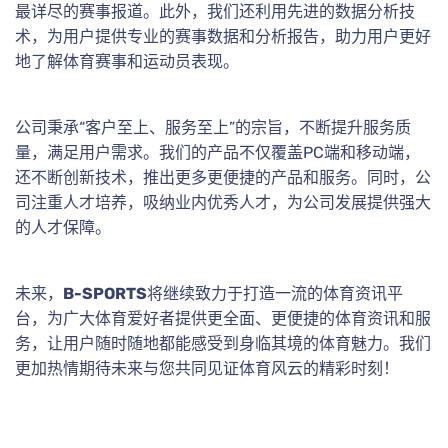
最详尽的赛事报道。此外，我们还利用先进的数据分析技
术，为用户提供专业的赛事数据和分析报告，助力用户更好
地了解体育赛事和运动员表现。
公司秉承“客户至上、服务至上”的宗旨，不断提升服务质
量，满足用户需求。我们的产品不仅覆盖PC端和移动端，
还不断创新技术，推出更多更便捷的产品和服务。同时，公
司注重人才培养，吸纳业内优秀人才，为公司发展提供强大
的人才保障。
未来，
B-SPORTS
将继续致力于打造一流的体育资讯平
台，为广大体育爱好者提供更全面、更便捷的体育资讯和服
务，让用户随时随地都能感受到身临其境的体育魅力。我们
更加热情期待未来与您共同见证体育风云的精彩时刻！