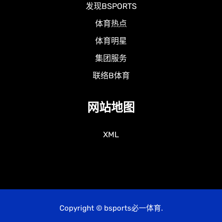
发现BSPORTS
体育热点
体育明星
集团服务
联络B体育
网站地图
XML
Copyright © bsports必一体育.