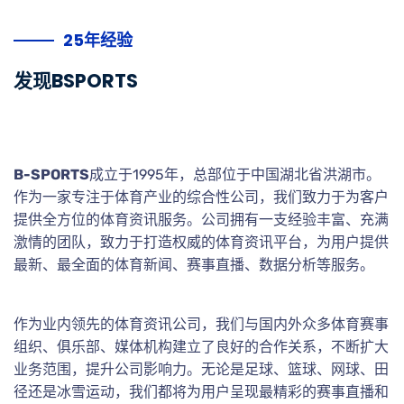
25年经验
发现BSPORTS
B-SPORTS
成立于1995年，总部位于中国湖北省洪湖市。
作为一家专注于体育产业的综合性公司，我们致力于为客户
提供全方位的体育资讯服务。公司拥有一支经验丰富、充满
激情的团队，致力于打造权威的体育资讯平台，为用户提供
最新、最全面的体育新闻、赛事直播、数据分析等服务。
作为业内领先的体育资讯公司，我们与国内外众多体育赛事
组织、俱乐部、媒体机构建立了良好的合作关系，不断扩大
业务范围，提升公司影响力。无论是足球、篮球、网球、田
径还是冰雪运动，我们都将为用户呈现最精彩的赛事直播和