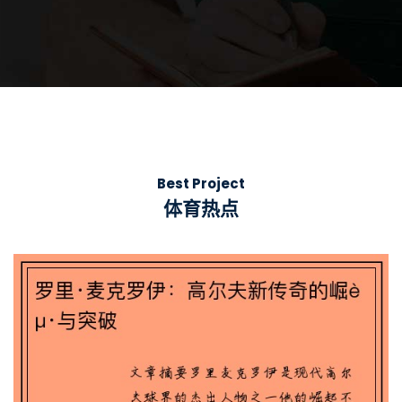
罗里·麦克罗伊：高尔夫新传奇的崛起与
突破
Best Project
体育热点