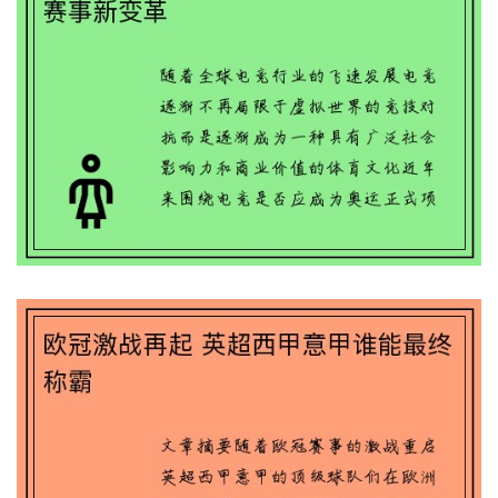
欧冠激战再起 英超西甲意甲谁能最终称
霸