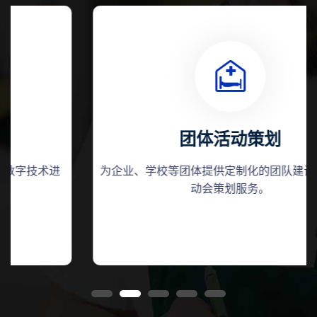
团体活动策划
为企业、学校等团体提供定制化的团队建设活动和运
动会策划服务。