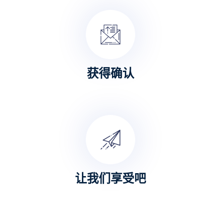
获得确认
让我们享受吧