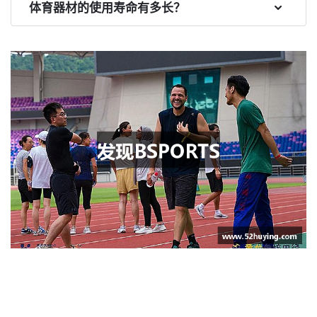
体育器材的使用寿命有多长？