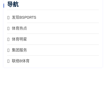
导航
发现BSPORTS
体育热点
体育明星
集团服务
联络B体育