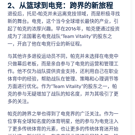
2、从篮球到电竞：跨界的新旅程
退役后，托尼·帕克并未远离竞技领域，而是积极寻找
新的舞台。电竞，这个当今全球增长最快的产业，引
起了帕克的浓厚兴趣。早在2016年，帕克便通过投资
成为了法国著名电竞战队“Team Vitality”的股东之
一，开启了他在电竞行业的新征程。
与其他许多退役运动员不同，帕克并未选择在电竞中
只做幕后老板，而是亲自参与了电竞的运营和管理工
作。他不仅为战队提供资金支持，还利用自己在职业
体育中的经验，帮助战队在管理、策略和心理调节等
方面进行优化。作为“Team Vitality”的股东之一，帕
克的参与无疑增加了战队的知名度，并为其吸引了更
多的关注。
帕克的跨界之举也得到了电竞界的广泛关注。作为一
位享有全球知名度的体育明星，他的参与为电竞注入
了更多传统体育的元素，也让更多的传统体育迷开始