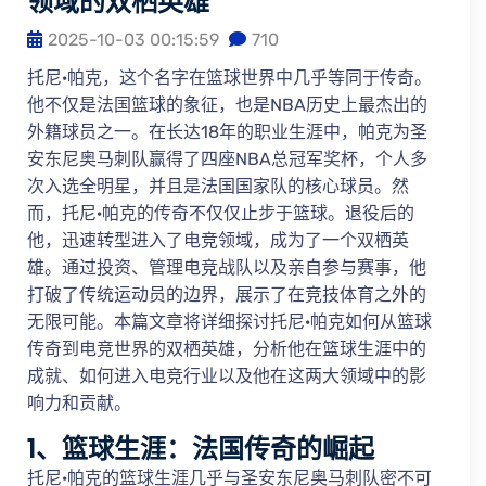
领域的双栖英雄
2025-10-03 00:15:59
710
托尼·帕克，这个名字在篮球世界中几乎等同于传奇。
他不仅是法国篮球的象征，也是NBA历史上最杰出的
外籍球员之一。在长达18年的职业生涯中，帕克为圣
安东尼奥马刺队赢得了四座NBA总冠军奖杯，个人多
次入选全明星，并且是法国国家队的核心球员。然
而，托尼·帕克的传奇不仅仅止步于篮球。退役后的
他，迅速转型进入了电竞领域，成为了一个双栖英
雄。通过投资、管理电竞战队以及亲自参与赛事，他
打破了传统运动员的边界，展示了在竞技体育之外的
无限可能。本篇文章将详细探讨托尼·帕克如何从篮球
传奇到电竞世界的双栖英雄，分析他在篮球生涯中的
成就、如何进入电竞行业以及他在这两大领域中的影
响力和贡献。
1、篮球生涯：法国传奇的崛起
托尼·帕克的篮球生涯几乎与圣安东尼奥马刺队密不可