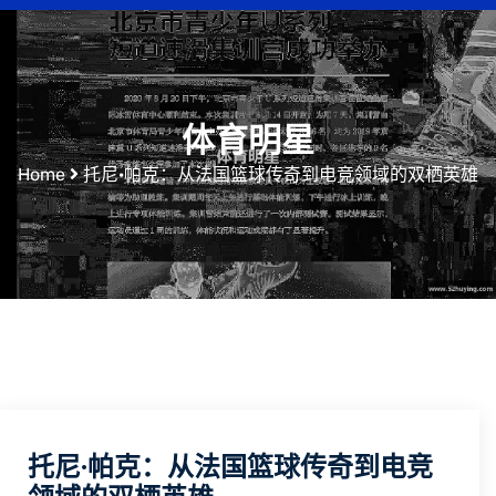
体育明星
Home
托尼·帕克：从法国篮球传奇到电竞领域的双栖英雄
托尼·帕克：从法国篮球传奇到电竞