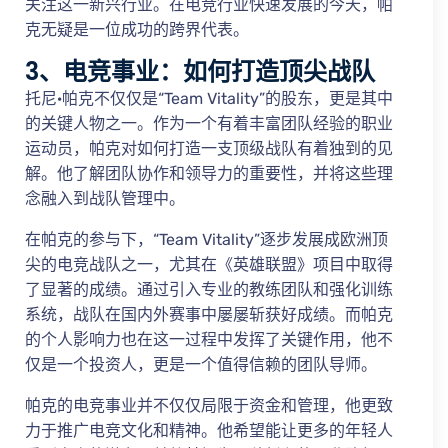
关注这一新兴行业。在电竞行业快速发展的今天，帕
克无疑是一位成功的跨界代表。
3、电竞事业：如何打造顶尖战队
托尼·帕克不仅仅是“Team Vitality”的股东，更是其中
的关键人物之一。作为一个有着丰富团队经验的职业
运动员，帕克对如何打造一支顶级战队有着独到的见
解。他了解团队协作和领导力的重要性，并将这些理
念融入到战队管理中。
在帕克的参与下，“Team Vitality”逐步发展成欧洲顶
尖的电竞战队之一，尤其在《英雄联盟》项目中取得
了显著的成绩。通过引入专业的教练团队和强化训练
系统，战队在国内外赛事中屡屡斩获好成绩。而帕克
的个人影响力也在这一过程中发挥了关键作用，他不
仅是一个投资人，更是一个值得信赖的团队导师。
帕克的电竞事业并不仅仅局限于资金和管理，他更致
力于推广电竞文化和精神。他希望能让更多的年轻人