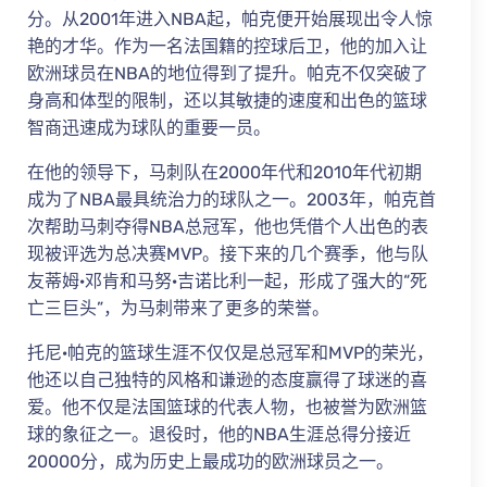
分。从2001年进入NBA起，帕克便开始展现出令人惊
艳的才华。作为一名法国籍的控球后卫，他的加入让
欧洲球员在NBA的地位得到了提升。帕克不仅突破了
身高和体型的限制，还以其敏捷的速度和出色的篮球
智商迅速成为球队的重要一员。
在他的领导下，马刺队在2000年代和2010年代初期
成为了NBA最具统治力的球队之一。2003年，帕克首
次帮助马刺夺得NBA总冠军，他也凭借个人出色的表
现被评选为总决赛MVP。接下来的几个赛季，他与队
友蒂姆·邓肯和马努·吉诺比利一起，形成了强大的“死
亡三巨头”，为马刺带来了更多的荣誉。
托尼·帕克的篮球生涯不仅仅是总冠军和MVP的荣光，
他还以自己独特的风格和谦逊的态度赢得了球迷的喜
爱。他不仅是法国篮球的代表人物，也被誉为欧洲篮
球的象征之一。退役时，他的NBA生涯总得分接近
20000分，成为历史上最成功的欧洲球员之一。