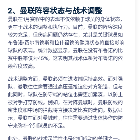
2、曼联阵容状态与战术调整
曼联在1月赛程中的表现不仅依赖于球员的身体状态，
更在于战术的调整和执行力。目前，曼联的阵容深度
较为充足，但伤病问题仍然存在，尤其是关键球员如
布鲁诺·费尔南德斯和拉什福德的健康状态将直接影响
球队的表现。统计数据显示，曼联在没有布鲁诺的比
赛中胜率仅为45%，这表明其战术体系对布鲁诺的依
赖程度较高。
战术调整方面，曼联必须在进攻端保持高效。面对强
队，曼联往往需要通过高压逼抢迫使对方犯错，但与
此同时，球队在防守端的站位也需更加紧凑，以防止
被对手打穿防线。例如，在对阵曼城时，曼联防线的
密集度和中场的拦截将直接决定比赛的走向。数据显
示，曼联在面对曼城时，往往需要通过集体协作的防
守来弥补个别球员的不足。
此外，曼联的战术灵活性也是他们成功的关键之一。