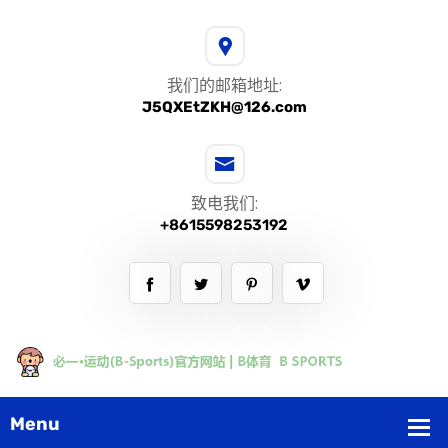
我们的邮箱地址:
J5QXEtZKH@126.com
致电我们:
+8615598253192