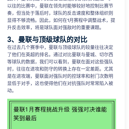
以往的比赛中，曼联在领先时能够较好地控制比赛节
奏，但当处于落后时，球队的反击速度和整体组织则
显得不够流畅。因此，如何在1月赛程中调整战术，提
升反击效率，将是球队面对强敌时的重要课题。
3、曼联与顶级球队的对比
在过去几个赛季中，曼联与顶级球队的较量往往决定
了他们在英超的排名。通过对比曼联与曼城、切尔西
等球队的数据，我们可以看到，曼联在面对这些强队
时，往往在进攻和防守的转换上存在一定差距。尤其
是在进攻端，曼联面对强队时的控球率和射门次数明
显低于对手，这也使得他们在对抗强队时常常陷入被
动。