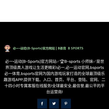
必一·运动(B-Sports)官方网站✅🏆B-sports 小师妹✅是世
界顶级真人游戏让生活更精彩!必一,必一运动官网,bsports
必一体育,bsports官网为国内游戏玩家打造的全球最顶级乐
趣游戏APP,提供下载、入口、首页、平台、登陆、官网、二
十四小时专属客服在线服务!全球最安全,最信誉,最公平的平
台运营商!