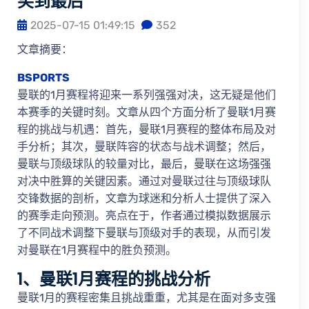
笑到最后
2025-07-15 01:49:15
352
文章摘要：
BSPORTS
曼联的1月赛程将迎来一系列强强对决，这无疑是他们
本赛季的关键时刻。文章从四个方面分析了曼联1月赛
程的挑战与机遇：首先，曼联1月赛程的整体布局及对
手分析；其次，曼联阵容的状态与战术调整；然后，
曼联与顶级球队的较量对比，最后，曼联在这场强强
对决中胜算的关键因素。通过对曼联过往与顶级球队
交锋数据的剖析，文章为球迷和分析人士提供了深入
的赛季走向预测。亮点在于，作者通过模拟数据展示
了不同战术调整下曼联与顶级对手的表现，从而引发
对曼联在1月赛程中的胜负预测。
1、曼联1月赛程的挑战分析
曼联1月的赛程密集且挑战重重，尤其是在面对多支强