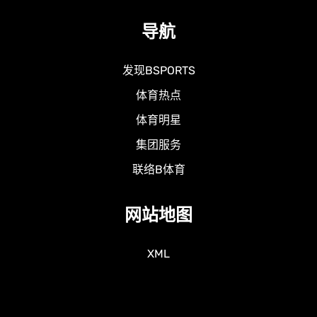
导航
发现BSPORTS
体育热点
体育明星
集团服务
联络B体育
网站地图
XML