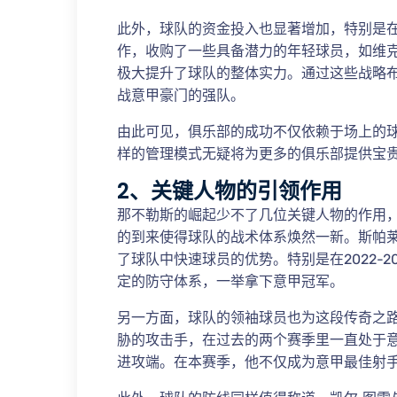
此外，球队的资金投入也显著增加，特别是
作，收购了一些具备潜力的年轻球员，如维克
极大提升了球队的整体实力。通过这些战略
战意甲豪门的强队。
由此可见，俱乐部的成功不仅依赖于场上的
样的管理模式无疑将为更多的俱乐部提供宝
2、关键人物的引领作用
那不勒斯的崛起少不了几位关键人物的作用，
的到来使得球队的战术体系焕然一新。斯帕
了球队中快速球员的优势。特别是在2022-
定的防守体系，一举拿下意甲冠军。
另一方面，球队的领袖球员也为这段传奇之路
胁的攻击手，在过去的两个赛季里一直处于
进攻端。在本赛季，他不仅成为意甲最佳射