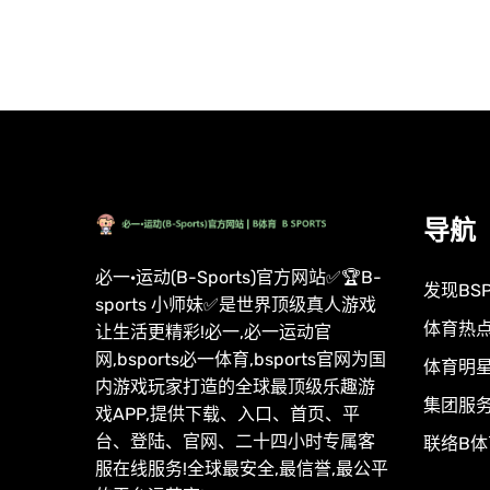
导航
必一·运动(B-Sports)官方网站✅🏆B-
发现BSP
sports 小师妹✅是世界顶级真人游戏
体育热
让生活更精彩!必一,必一运动官
网,bsports必一体育,bsports官网为国
体育明
内游戏玩家打造的全球最顶级乐趣游
集团服
戏APP,提供下载、入口、首页、平
台、登陆、官网、二十四小时专属客
联络B体
服在线服务!全球最安全,最信誉,最公平