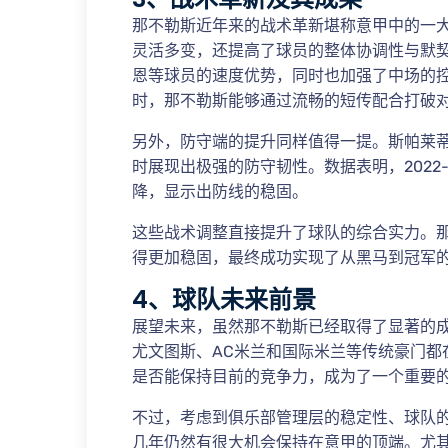
那不勒斯近年来的战术革新堪称意甲中的一
灵活多变，还提高了球员的整体协调性与默
恩等球员的速度优势，同时也加强了中场的
时，那不勒斯能够通过流畅的短传配合打破
另外，防守端的提升同样值得一提。斯帕莱
时展现出极强的防守韧性。数据表明，2022
降，显示出防线的稳固。
这些战术调整直接提升了球队的综合实力。
得更加稳固，最终成功实现了从黑马到冠军
4、球队未来前景
展望未来，虽然那不勒斯已经取得了显著的
尤文图斯、AC米兰和国际米兰等传统豪门都
是否能保持目前的竞争力，成为了一个重要
不过，考虑到俱乐部管理层的稳定性、球队
几年仍然有很大机会保持在意甲的顶端。尤