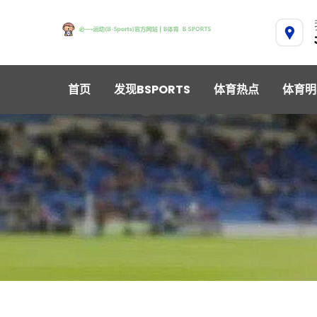
首页
发现BSPORTS
体育热点
体育明