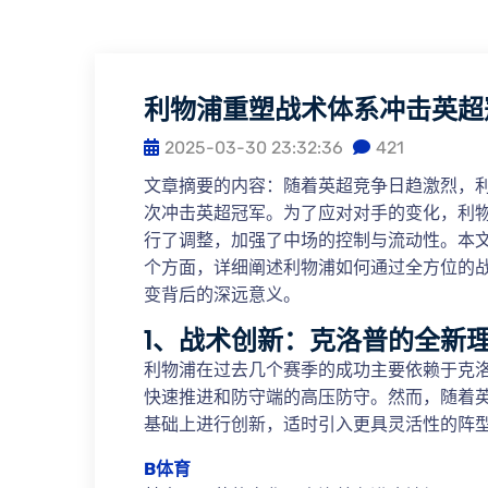
利物浦重塑战术体系冲击英超
2025-03-30 23:32:36
421
文章摘要的内容：随着英超竞争日趋激烈，
次冲击英超冠军。为了应对对手的变化，利
行了调整，加强了中场的控制与流动性。本
个方面，详细阐述利物浦如何通过全方位的
变背后的深远意义。
1、战术创新：克洛普的全新
利物浦在过去几个赛季的成功主要依赖于克
快速推进和防守端的高压防守。然而，随着
基础上进行创新，适时引入更具灵活性的阵
B体育