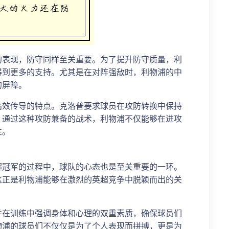
的表现，防守同样至关重要。为了提升防守质量，利
得到更多的支持。尤其是在对阵强敌时，利物浦的中
的屏障。
高效传导的特点。克洛普要求球员在攻防转换中保持
。通过这种攻防兼备的战术，利物浦不仅能够在进攻
性。
超冠军的过程中，球队的心态也是至关重要的一环。
这正是利物浦能够在激烈的英超竞争中脱颖而出的关
并在训练中强调身体和心理的双重素质，确保球员们
物浦的球员们不仅仅是为了个人表现而拼搏，更是为