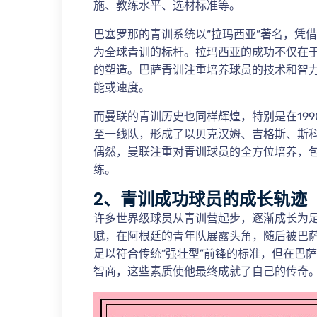
施、教练水平、选材标准等。
巴塞罗那的青训系统以“拉玛西亚”著名，凭
为全球青训的标杆。拉玛西亚的成功不仅在
的塑造。巴萨青训注重培养球员的技术和智
能或速度。
而曼联的青训历史也同样辉煌，特别是在19
至一线队，形成了以贝克汉姆、吉格斯、斯科
偶然，曼联注重对青训球员的全方位培养，
练。
2、青训成功球员的成长轨迹
许多世界级球员从青训营起步，逐渐成长为
赋，在阿根廷的青年队展露头角，随后被巴
足以符合传统“强壮型”前锋的标准，但在巴
智商，这些素质使他最终成就了自己的传奇