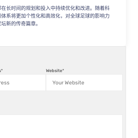
部在长时间的规划和投入中持续优化和改进。随着科
训体系将更加个性化和高效化，对全球足球的影响力
足坛新的传奇篇章。
s
*
Website
*