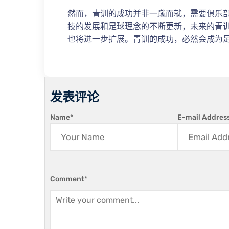
然而，青训的成功并非一蹴而就，需要俱乐
技的发展和足球理念的不断更新，未来的青
也将进一步扩展。青训的成功，必然会成为
发表评论
Name
*
E-mail Addres
Comment
*