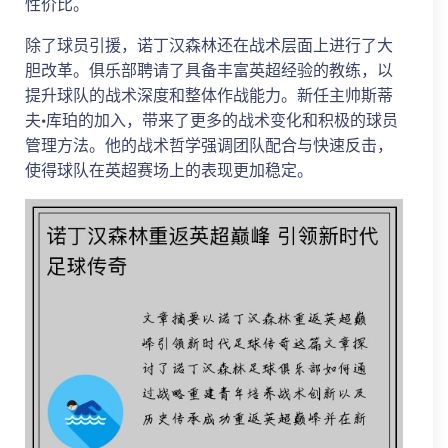
性价比。
除了球员引援，诺丁汉森林还在战术层面上进行了大
胆改革。俱乐部聘请了具备丰富英超经验的教练，以
提升球队的战术深度和整体作战能力。新任主帅斯蒂
夫·库珀的加入，带来了更多的战术变化和积极的球员
管理方法。他的战术哲学强调团队配合与快速反击，
使得球队在英超赛场上的表现更加稳定。