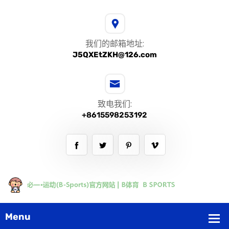
我们的邮箱地址:
J5QXEtZKH@126.com
致电我们:
+8615598253192