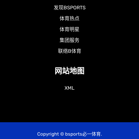
发现BSPORTS
体育热点
体育明星
集团服务
联络B体育
网站地图
XML
Copyright © bsports必一体育.