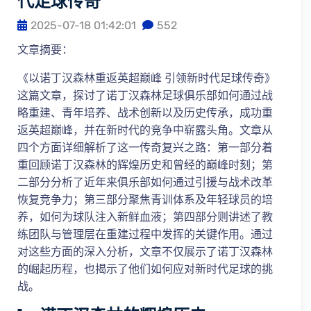
代足球传奇
2025-07-18 01:42:01
552
文章摘要：
《以诺丁汉森林重返英超巅峰 引领新时代足球传奇》
这篇文章，探讨了诺丁汉森林足球俱乐部如何通过战
略重建、青年培养、战术创新以及历史传承，成功重
返英超巅峰，并在新时代的竞争中崭露头角。文章从
四个方面详细解析了这一传奇复兴之路：第一部分着
重回顾诺丁汉森林的辉煌历史和曾经的巅峰时刻；第
二部分分析了近年来俱乐部如何通过引援与战术改革
恢复竞争力；第三部分聚焦青训体系及年轻球员的培
养，如何为球队注入新鲜血液；第四部分则讲述了教
练团队与管理层在重建过程中发挥的关键作用。通过
对这些方面的深入分析，文章不仅展示了诺丁汉森林
的崛起历程，也揭示了他们如何应对新时代足球的挑
战。