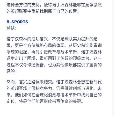
这种全方位的支持，使得诺丁汉森林能够在竞争激烈
的英超联赛中重新找到属于自己的位置。
B-SPORTS
总结：
诺丁汉森林的成功复兴，不仅是球队实力提升的结
果，更是全方位战略布局的体现。从历史积淀到青训
系统的崛起，再到引援改革与战术革新，诺丁汉森林
逐步走出了困境，重新回到了英超的顶级舞台。这一
过程不仅令球迷振奋，也为其他俱乐部提供了宝贵的
经验。
然而，复兴之路远未结束。诺丁汉森林要想在新时代
的英超赛场上保持竞争力，仍需继续创新与进化。未
来，他们如何在全球化浪潮与技术革新中找到自己的
定位，将是他们能否继续书写传奇的关键。