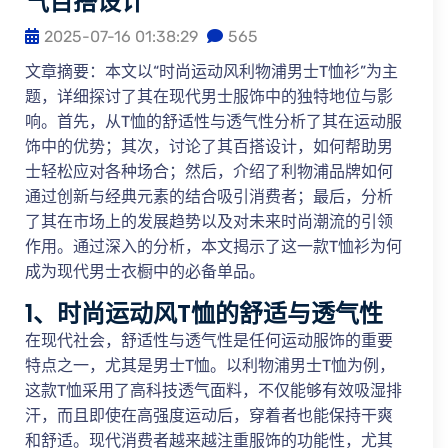
气百搭设计
2025-07-16 01:38:29
565
文章摘要：本文以“时尚运动风利物浦男士T恤衫”为主
题，详细探讨了其在现代男士服饰中的独特地位与影
响。首先，从T恤的舒适性与透气性分析了其在运动服
饰中的优势；其次，讨论了其百搭设计，如何帮助男
士轻松应对各种场合；然后，介绍了利物浦品牌如何
通过创新与经典元素的结合吸引消费者；最后，分析
了其在市场上的发展趋势以及对未来时尚潮流的引领
作用。通过深入的分析，本文揭示了这一款T恤衫为何
成为现代男士衣橱中的必备单品。
1、时尚运动风T恤的舒适与透气性
在现代社会，舒适性与透气性是任何运动服饰的重要
特点之一，尤其是男士T恤。以利物浦男士T恤为例，
这款T恤采用了高科技透气面料，不仅能够有效吸湿排
汗，而且即使在高强度运动后，穿着者也能保持干爽
和舒适。现代消费者越来越注重服饰的功能性，尤其