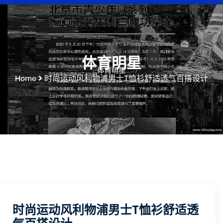
体育明星
Home
时尚运动风利物浦男士T恤衫舒适透气百搭设计
时尚运动风利物浦男士T恤衫舒适透