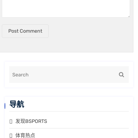
Post Comment
导航
发现BSPORTS
体育热点