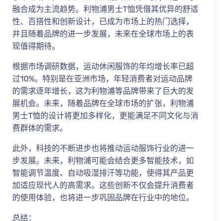
融合成为主流趋势。利物浦男士T恤凭借其优异的舒适
性、百搭性和创新设计，已成为市场上的热门选择，
并且随着品牌的进一步发展，未来在全球市场上的表
现值得期待。
根据市场调研数据，运动休闲服饰的年均增长率已超
过10%。特别是在亚洲市场，年轻消费者对运动品牌
的需求逐年增长，这为利物浦等品牌带来了巨大的发
展机会。未来，随着品牌在全球市场的扩张，利物浦
男士T恤的设计将更加多样化，更能满足不同文化与消
费群体的需求。
此外，科技的不断进步也将推动运动服饰行业的进一
步发展。未来，利物浦可能会结合更多智能技术，如
智能调节温度、自动吸湿排汗等功能，使得其产品更
加适应现代人的高需求。这些创新不仅会提升消费者
的使用体验，也将进一步巩固品牌在行业中的地位。
总结：