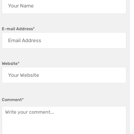
E-mail Address
*
Website
*
Comment
*