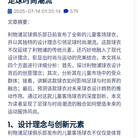
足球时尚潮流
2025-07-14 01:35:14
579
文章摘要：
利物浦足球俱乐部日前发布了全新的儿童客场球衣，
并以其独特的设计理念引领足球时尚潮流。这款球衣
不仅延续了利物浦的传统元素，还巧妙地融入了现代
设计理念，彰显出时尚与运动的完美结合。本文将从
四个方面进行详细分析：首先，探讨利物浦球衣设计
背后的创意理念；其次，分析其在儿童市场中的受众
群体；接着，讲解这款球衣如何影响足球与时尚界的
融合；最后，预测该款球衣对未来球衣设计趋势的推
动作用。通过对这款儿童客场球衣的深度剖析，本文
为读者呈现了足球与时尚潮流的融合如何塑造未来的
运动服饰风尚。
1、设计理念与创新元素
利物浦足球俱乐部发布的儿童客场球衣不仅仅是体育