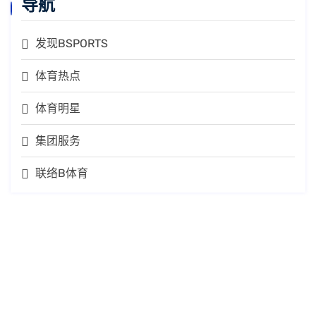
导航
发现BSPORTS
体育热点
体育明星
集团服务
联络B体育