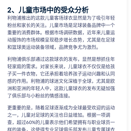
2、儿童市场中的受众分析
利物浦推出的这款儿童客场球衣显然是为了吸引年轻
粉丝和家长的关注。儿童市场是足球装备品牌中一个
重要的消费群体。根据市场调研数据，近年来儿童运
动服饰的市场规模呈现稳步增长态势，尤其是在足球
和篮球类运动装备领域，品牌竞争尤为激烈。
利物浦俱乐部通过这款球衣的发布，显然是想抓住年
轻家庭的需求。对家长来说，儿童球衣不仅仅是给孩
子买一件衣物，它还承担着培养孩子运动兴趣和认同
感的作用。利物浦的球迷文化深植于全球，尤其是欧
洲和亚洲的年轻人中，这款儿童球衣的发布无疑加强
了俱乐部与小粉丝的情感连接。
更重要的是，随着足球逐渐成为全球最受欢迎的运动
之一，儿童对足球的关注也日益增加。根据一项调
查，超过60%的儿童表示他们希望拥有与职业球员一
样的装备，这使得专业足球俱乐部发布儿童专属球衣