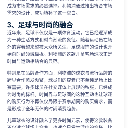
成为市场需求的必然选择。利物浦通过推出符合市场
需求的设计，成功填补了这一空白。
3、足球与时尚的融合
近年来，足球不仅仅是一项体育运动，它已经逐渐成
为一种生活方式和时尚潮流的象征。随着运动员在场
外的穿着越来越被大众所关注，足球服饰的设计也开
始向时尚领域靠拢。利物浦的这款儿童客场球衣正是
时尚与运动相结合的典范。
特别是在品牌合作方面，利物浦的球衣与流行品牌的
跨界合作愈发频繁，球员们的穿着已不单纯是场上比
赛需要，许多球员在社交媒体上展现的私服，已经成
为时尚的标杆。时尚界与足球圈的这种互动也让球迷
的购买行为不再仅仅局限于赛事期间的购买需求，而
是形成了全年无休的时尚消费趋势。
儿童球衣的设计融入了更多时尚元素，使得这款装备
不仅适合球场上穿着，也适合日常生活中的穿搭。比