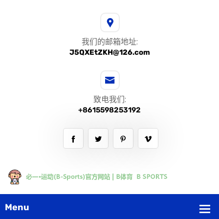
我们的邮箱地址:
J5QXEtZKH@126.com
致电我们:
+8615598253192