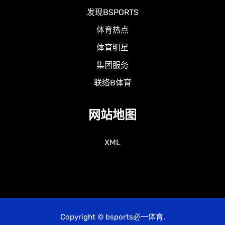
发现BSPORTS
体育热点
体育明星
集团服务
联络B体育
网站地图
XML
Copyright © bsports必一体育.