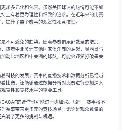
则更加多元化和包容。虽然美国球迷的热情可能不如
支持上有着更为理性和细致的追求。在近年来的比赛
解，提升了整个赛事的观赏性和竞技性。
将是不可避免的趋势。随着参赛俱乐部数量的增加，
看，随着中北美洲其他国家俱乐部的崛起，墨西哥与
自加勒比地区和中美洲的球队，可能会逐渐打破墨美
随着科技的发展，赛事的直播技术和数据分析已经越
观看比赛，还能够通过数据分析对比赛进行更加深入
事观赏性和竞技水平的重要工具。
ONCACAF的合作也可能进一步加深。届时，赛事将不
将为赛事带来更多元的竞技场景。无论是观众数量的
疑充满了更多的挑战与机遇。