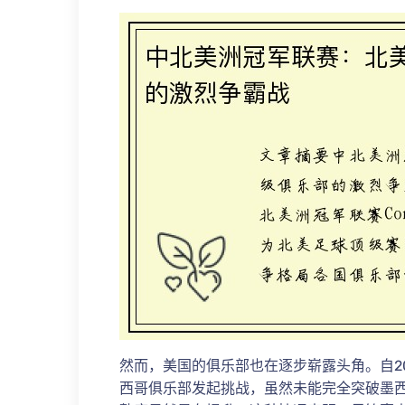
然而，美国的俱乐部也在逐步崭露头角。自2
西哥俱乐部发起挑战，虽然未能完全突破墨