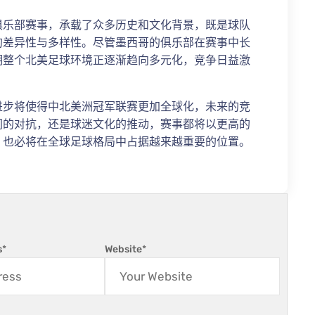
俱乐部赛事，承载了众多历史和文化背景，既是球队
的差异性与多样性。尽管墨西哥的俱乐部在赛事中长
明整个北美足球环境正逐渐趋向多元化，竞争日益激
进步将使得中北美洲冠军联赛更加全球化，未来的竞
间的对抗，还是球迷文化的推动，赛事都将以更高的
，也必将在全球足球格局中占据越来越重要的位置。
s
*
Website
*