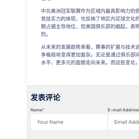
中北美洲冠军联赛作为区域内最具影响力的
竞技实力的体现，也反映了地区内足球文化
期占据主导地位，但美国俱乐部的崛起，表
烈。
从未来的发展趋势来看，赛事的扩展与技术
争格局将变得更加复杂。无论是通过俱乐部
水平、更多元的面貌走向未来。而这些变化
发表评论
Name
*
E-mail Addres