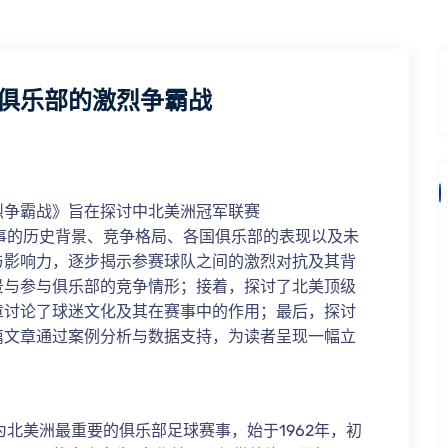
俱乐部的激烈争霸战
烈争霸战》旨在探讨中北美洲冠军联赛
顶级赛事的历史背景、竞争格局、各国俱乐部的表现以及未
与影响力，逐步揭示参赛球队之间的激烈对抗及其背
景与参与俱乐部的竞争情形；接着，探讨了北美顶级
章讨论了球迷文化及其在赛事中的作用；最后，探讨
篇文章通过案例分析与数据支持，为读者呈现一幅立
）作为北美洲最重要的俱乐部足球赛事，始于1962年，初