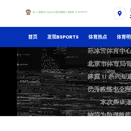
首页
发现BSPORTS
体育热点
体育明