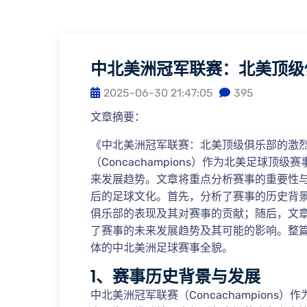
中北美洲冠军联赛：北美顶级
2025-06-30 21:47:05
395
文章摘要：
《中北美洲冠军联赛：北美顶级俱乐部的激
（Concachampions）作为北美足球
来发展趋势。文章将重点分析赛事的重要性
后的足球文化。首先，分析了赛事的历史背
俱乐部的表现及其对赛事的贡献；随后，文
了赛事的未来发展趋势及其可能的影响。整
体的中北美洲足球赛事全貌。
1、赛事历史背景与发展
中北美洲冠军联赛（Concachampions