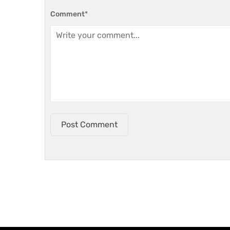
Comment
*
Post Comment