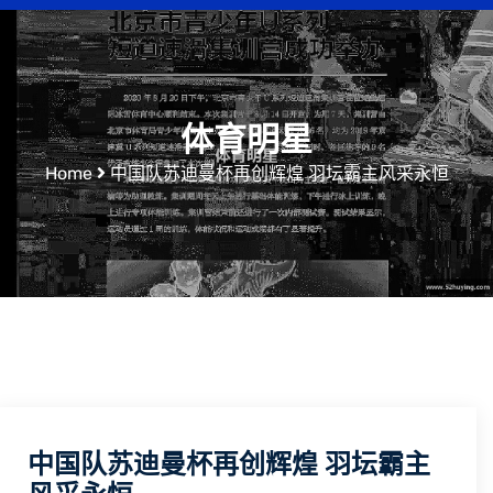
体育明星
Home
中国队苏迪曼杯再创辉煌 羽坛霸主风采永恒
中国队苏迪曼杯再创辉煌 羽坛霸主