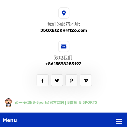
我们的邮箱地址:
J5QXEtZKH@126.com
致电我们:
+8615598253192