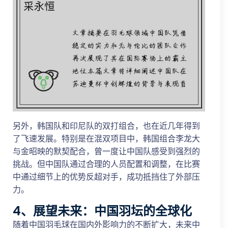
另外，韩国队和印尼队的双打组合，也在近几年得到
了飞速发展。特别是在混双项目中，韩国组合李龙大
与金昭映的默契配合，曾一度让中国队感受到强烈的
挑战。但中国队通过合理的人员配置和调整，在比赛
中通过细节上的优势反超对手，成功抵挡住了外部压
力。
4、展望未来：中国羽坛的全球化
随着中国羽毛球在国内外影响力的不断扩大，未来中