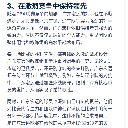
3、在激烈竞争中保持领先
随着CBA联赛竞争的加剧，广东宏远的对手也在不断
进步，尤其是像北京首钢、辽宁队等实力强劲的对手
逐渐崭露头角。然而，广东宏远依旧保持着其强大的
统治力，原因不仅仅是球员的个人能力，更是团队的
整体配合和教练组的高水平战术布局。
每一场比赛的胜利背后，都有细致入微的战术设计。
广东宏远的教练组非常注重对对手的研究，无论是进
攻端的迅猛反击，还是防守端的密集盯防，广东宏远
都在每个环节上做到极致。例如，在与辽宁队的对抗
中，广东宏远通过加强外线防守，限制了对方核心球
员的发挥，从而实现了逆转取胜。
同时，广东宏远的球员也深知自己肩负的责任，他们
对比赛的专注力和团队精神使得球队在比赛中的每一
分每一秒都保持高度集中。这种不懈的追求与努力，
是广东宏远能够在激烈的竞争中始终保持领先的关