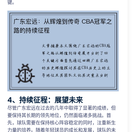
键。
4、持续征程：展望未来
尽管广东宏远在过去的几年中取得了显著的成绩，但
要保持其长期的领先地位，仍然面临诸多挑战。首
先，球队需要在保持核心阵容稳定的同时，注重新生
力量的培养。随着年轻球员的成长和发展，球队的未