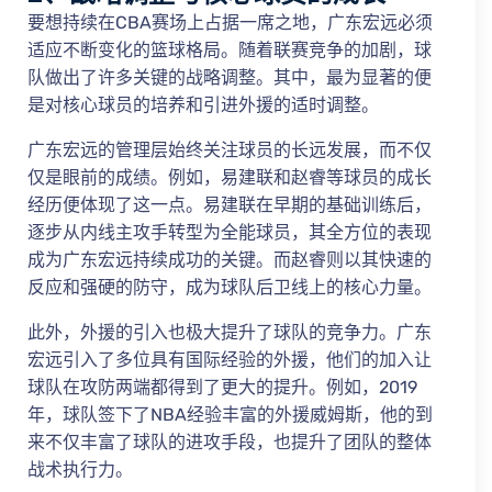
要想持续在CBA赛场上占据一席之地，广东宏远必须
适应不断变化的篮球格局。随着联赛竞争的加剧，球
队做出了许多关键的战略调整。其中，最为显著的便
是对核心球员的培养和引进外援的适时调整。
广东宏远的管理层始终关注球员的长远发展，而不仅
仅是眼前的成绩。例如，易建联和赵睿等球员的成长
经历便体现了这一点。易建联在早期的基础训练后，
逐步从内线主攻手转型为全能球员，其全方位的表现
成为广东宏远持续成功的关键。而赵睿则以其快速的
反应和强硬的防守，成为球队后卫线上的核心力量。
此外，外援的引入也极大提升了球队的竞争力。广东
宏远引入了多位具有国际经验的外援，他们的加入让
球队在攻防两端都得到了更大的提升。例如，2019
年，球队签下了NBA经验丰富的外援威姆斯，他的到
来不仅丰富了球队的进攻手段，也提升了团队的整体
战术执行力。