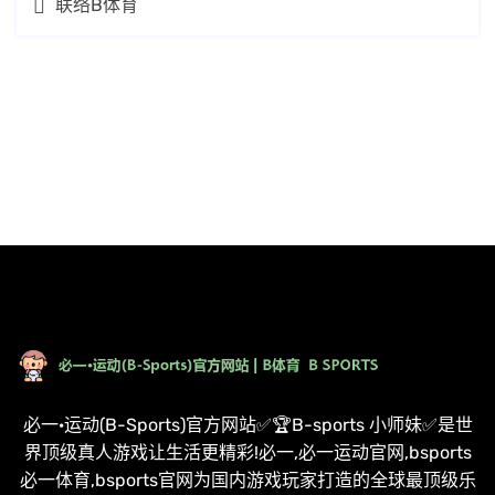
联络B体育
必一·运动(B-Sports)官方网站✅🏆B-sports 小师妹✅是世
界顶级真人游戏让生活更精彩!必一,必一运动官网,bsports
必一体育,bsports官网为国内游戏玩家打造的全球最顶级乐