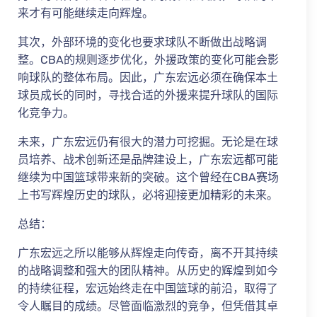
来才有可能继续走向辉煌。
其次，外部环境的变化也要求球队不断做出战略调
整。CBA的规则逐步优化，外援政策的变化可能会影
响球队的整体布局。因此，广东宏远必须在确保本土
球员成长的同时，寻找合适的外援来提升球队的国际
化竞争力。
未来，广东宏远仍有很大的潜力可挖掘。无论是在球
员培养、战术创新还是品牌建设上，广东宏远都可能
继续为中国篮球带来新的突破。这个曾经在CBA赛场
上书写辉煌历史的球队，必将迎接更加精彩的未来。
总结：
广东宏远之所以能够从辉煌走向传奇，离不开其持续
的战略调整和强大的团队精神。从历史的辉煌到如今
的持续征程，宏远始终走在中国篮球的前沿，取得了
令人瞩目的成绩。尽管面临激烈的竞争，但凭借其卓